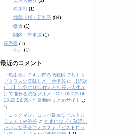
日本大通り
(1)
桜木町
(1)
武蔵小杉・新丸子
(84)
鎌倉
(1)
関内・馬車道
(1)
長野県
(1)
伊那
(1)
最近のコメント
『魚山亭』チキン南蛮激戦区でもトッ
プクラスの美味しさ！＠渋谷
に
【絶対
行け】渋谷に10年住んだ社長が人生か
けて推せる渋谷グルメ TOP102023-06-
13 20:22:39 - 副業動画まとめサイト
よ
り
『コックマン』コスパ最高なビストロ
ランチ！＠渋谷
に
たまにはプチ贅沢し
たい♡女子会にオススメ『ビストロラ
ンチ』 – おまとめ速報情報局
より