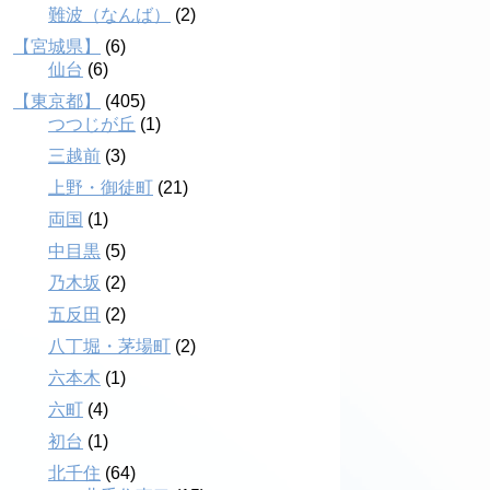
難波（なんば）
(2)
【宮城県】
(6)
仙台
(6)
【東京都】
(405)
つつじが丘
(1)
三越前
(3)
上野・御徒町
(21)
両国
(1)
中目黒
(5)
乃木坂
(2)
五反田
(2)
八丁堀・茅場町
(2)
六本木
(1)
六町
(4)
初台
(1)
北千住
(64)