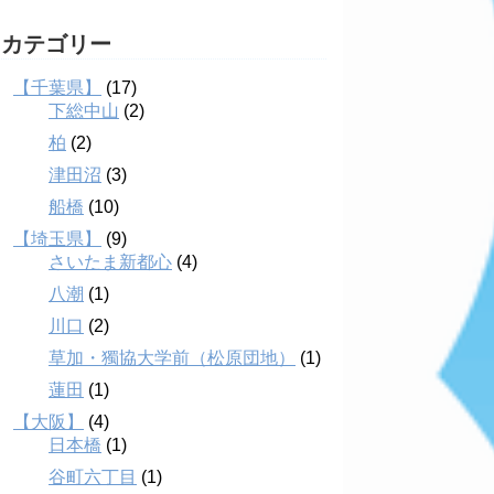
カテゴリー
【千葉県】
(17)
下総中山
(2)
柏
(2)
津田沼
(3)
船橋
(10)
【埼玉県】
(9)
さいたま新都心
(4)
八潮
(1)
川口
(2)
草加・獨協大学前（松原団地）
(1)
蓮田
(1)
【大阪】
(4)
日本橋
(1)
谷町六丁目
(1)